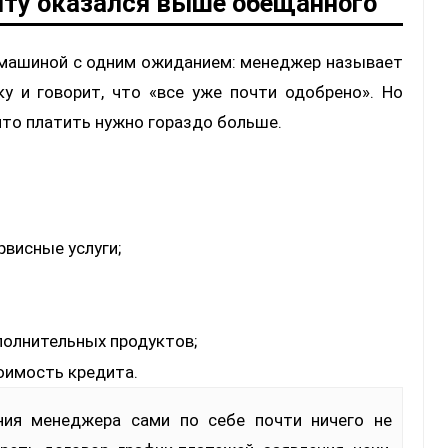
иту оказался выше обещанного
а машиной с одним ожиданием: менеджер называет
у и говорит, что «все уже почти одобрено». Но
что платить нужно гораздо больше.
висные услуги;
полнительных продуктов;
оимость кредита.