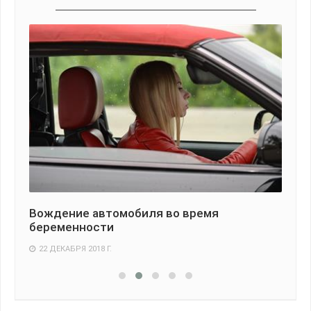
Вождение автомобиля во время
Чт
беременности
эк
22 ДЕКАБРЯ 2018 Г.
1