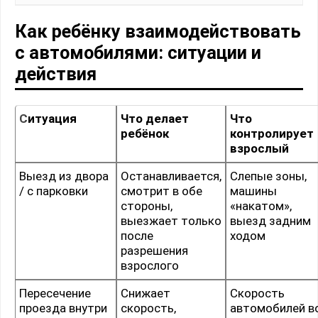
Как ребёнку взаимодействовать
с автомобилями: ситуации и
действия
Ситуация
Что делает
Что
ребёнок
контролирует
взрослый
Выезд из двора
Останавливается,
Слепые зоны,
/ с парковки
смотрит в обе
машины
стороны,
«накатом»,
выезжает только
выезд задним
после
ходом
разрешения
взрослого
Пересечение
Снижает
Скорость
проезда внутри
скорость,
автомобилей в