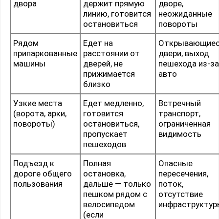
двора
держит прямую
дворе,
линию, готовится
неожиданные
остановиться
повороты
Рядом
Едет на
Открывающие
припаркованные
расстоянии от
двери, выход
машины
дверей, не
пешехода из-за
прижимается
авто
близко
Узкие места
Едет медленно,
Встречный
(ворота, арки,
готовится
транспорт,
повороты)
остановиться,
ограниченная
пропускает
видимость
пешеходов
Подъезд к
Полная
Опасные
дороге общего
остановка,
пересечения,
пользования
дальше — только
поток,
пешком рядом с
отсутствие
велосипедом
инфраструктур
(если