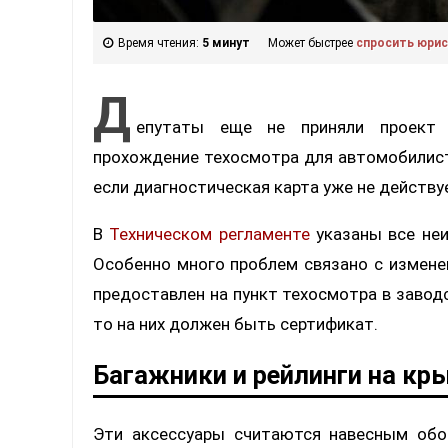
Время чтения:
5 минут
Может быстрее
спросить юри
Д
епутаты еще не приняли проект 
прохождение техосмотра для автомобилист
если диагностическая карта уже не действуе
В
Техническом регламенте
указаны все неи
Особенно много проблем связано с измен
предоставлен на пункт техосмотра в завод
то на них должен быть сертификат.
Багажники и рейлинги на кр
Эти аксессуары считаются навесным обо