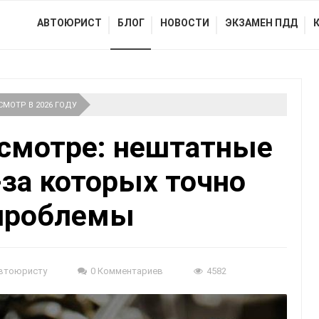
АВТОЮРИСТ
БЛОГ
НОВОСТИ
ЭКЗАМЕН ПДД
СМОТР В 2026 ГОДУ
осмотре: нештатные
-за которых точно
 проблемы
втоюристу
0 Комментариев
4582