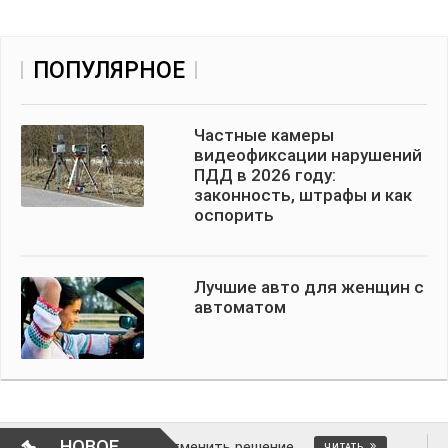
ПОПУЛЯРНОЕ
Частные камеры
видеофиксации нарушений
ПДД в 2026 году:
законность, штрафы и как
оспорить
Лучшие авто для женщин с
автоматом
НОВОЕ
 ли это и как отменить решение
ВОПР
ЧИТАТЬ