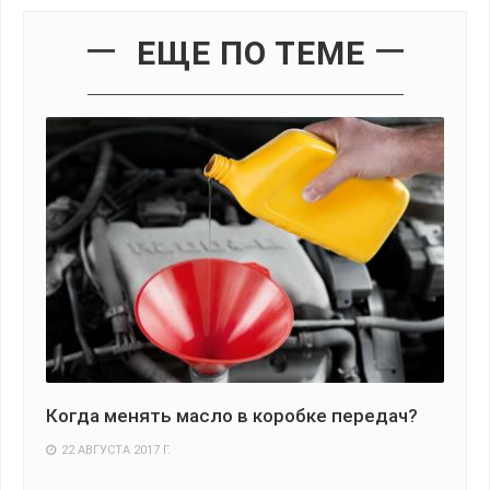
ЕЩЕ ПО ТЕМЕ
Когда менять масло в коробке передач?
На
по
22 АВГУСТА 2017 Г.
1