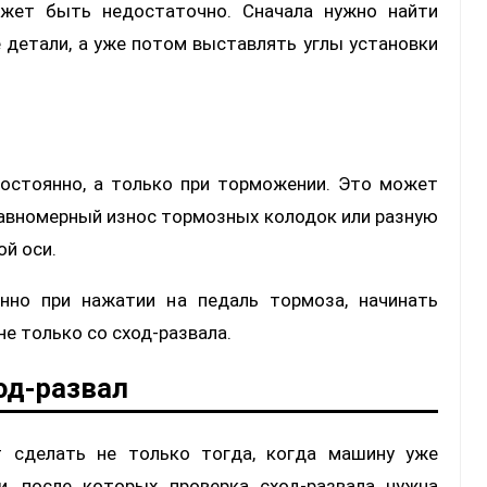
ожет быть недостаточно. Сначала нужно найти
 детали, а уже потом выставлять углы установки
постоянно, а только при торможении. Это может
равномерный износ тормозных колодок или разную
й оси.
енно при нажатии на педаль тормоза, начинать
не только со сход-развала.
од-развал
ит сделать не только тогда, когда машину уже
и, после которых проверка сход-развала нужна