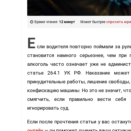
Время чтения:
12 минут
Может быстрее
спросить юр
Е
сли водителя повторно поймали за рул
становится намного серьезнее, чем при
алкоголь часто означает уже не админист
статье 264.1 УК РФ. Наказание может
принудительные работы, лишение свободы,
конфискацию машины. Но это не значит, что
смягчить, если правильно вести себя
игнорировать суд.
Если после прочтения статьи у вас остану
онлайн
— он поможет оценить вашу ситуаци