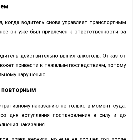
ием
, когда водитель снова управляет транспортным
анее он уже был привлечен к ответственности за
одитель действительно выпил алкоголь. Отказ от
может привести к тяжелым последствиям, потому
ельному нарушению.
я повторным
тративному наказанию не только в момент суда.
со дня вступления постановления в силу и до
олнения наказания.
лся, права вернули, но еще не прошел год после