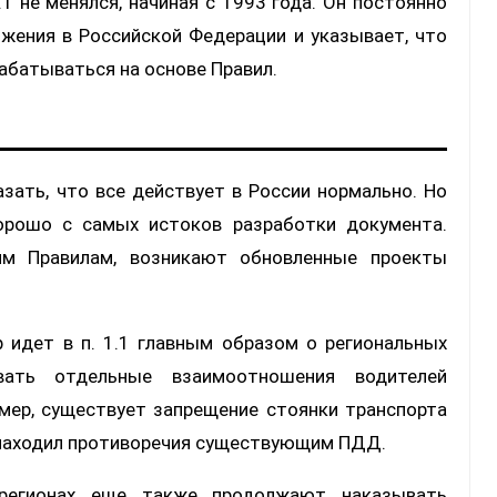
1 не менялся, начиная с 1993 года. Он постоянно
жения в Российской Федерации и указывает, что
батываться на основе Правил.
зать, что все действует в России нормально. Но
орошо с самых истоков разработки документа.
им Правилам, возникают обновленные проекты
р идет в п. 1.1 главным образом о региональных
вать отдельные взаимоотношения водителей
мер, существует запрещение стоянки транспорта
д находил противоречия существующим ПДД.
регионах еще также продолжают наказывать