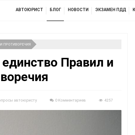
АВТОЮРИСТ
БЛОГ
НОВОСТИ
ЭКЗАМЕН ПДД
 И ПРОТИВОРЕЧИЯ
 единство Правил и
иворечия
опросы автоюристу
0 Комментариев
4257