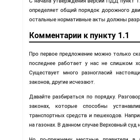
С начала утверждения версии ПДД пункт 1.
определяет общий порядок дорожного дви
остальные нормативные акты должны разра
Комментарии к пункту 1.1
Про первое предложение можно только ска
последнее работает у нас не слишком х
Существует много разногласий настоящ
законов, другие исчезают.
Давайте разбираться по порядку. Разгово
законах, которые способны устанавли
транспортных средств и пешеходов. Напри
на газонах. В данном случае Верховный су
Но по-прежнему местные правители в 