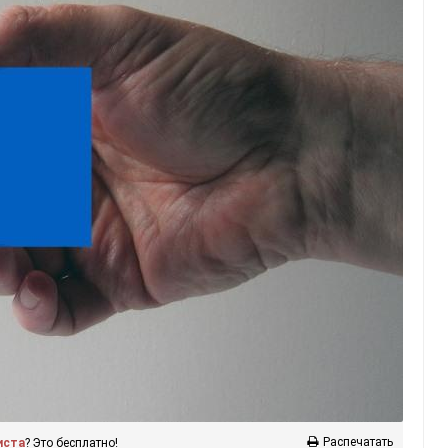
Распечатать
иста
? Это бесплатно!