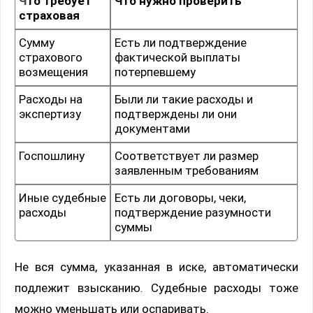
Что требует
Что нужно проверить
страховая
Сумму
Есть ли подтверждение
страхового
фактической выплаты
возмещения
потерпевшему
Расходы на
Были ли такие расходы и
экспертизу
подтверждены ли они
документами
Госпошлину
Соответствует ли размер
заявленным требованиям
Иные судебные
Есть ли договоры, чеки,
расходы
подтверждение разумности
суммы
Не вся сумма, указанная в иске, автоматически
подлежит взысканию. Судебные расходы тоже
можно уменьшать или оспаривать.