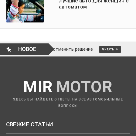
Лучшие авто для женщин с
автоматом
НОВОЕ
 ли это и как отменить решение
ВОПР
ЧИТАТЬ
MIR
MOTOR
ЗДЕСЬ ВЫ НАЙДЕТЕ ОТВЕТЫ НА ВСЕ АВТОМОБИЛЬНЫЕ
ВОПРОСЫ
СВЕЖИЕ СТАТЬИ