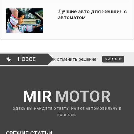
Лучшие авто для женщин с
автоматом
НОВОЕ
о ли это и как отменить решение
ВОП
ЧИТАТЬ
MIR
MOTOR
ЗДЕСЬ ВЫ НАЙДЕТЕ ОТВЕТЫ НА ВСЕ АВТОМОБИЛЬНЫЕ
ВОПРОСЫ
СВЕЖИЕ СТАТЬИ