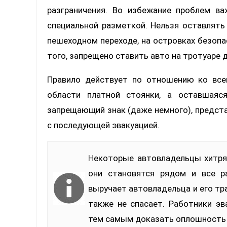
разграничения. Во избежание проблем в
специальной разметкой. Нельзя оставлять 
пешеходном переходе, на островках безопа
того, запрещено ставить авто на тротуаре 
Правило действует по отношению ко всем
области платной стоянки, а оставшаяс
запрещающий знак (даже немного), предс
с последующей эвакуацией.
Некоторые автовладельцы хитрят. Когда нет места на основной части стоянки,
они становятся рядом и все р
выручает автовладельца и его тра
также не спасает. Работники эв
тем самым доказать оплошность 