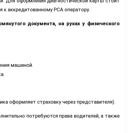
и. Для оформления диагностической карты стоит
я к аккредитованному РСА оператору.
омянутого документа, на руках у физического
ения машиной.
а.
ика оформляет страховку через представителя).
олнительно потребуются права водителей, а также