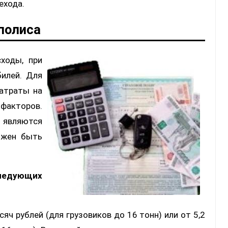
ехода.
 полиса
ходы, при
илей. Для
затраты на
 факторов.
являются
лжен быть
ледующих
сяч рублей (для грузовиков до 16 тонн) или от 5,2