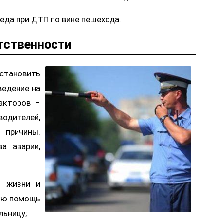
еда при ДТП по вине пешехода.
тственности
становить
ведение на
акторов –
дителей,
 причины.
а аварии,
ы жизни и
рую помощь
льницу;