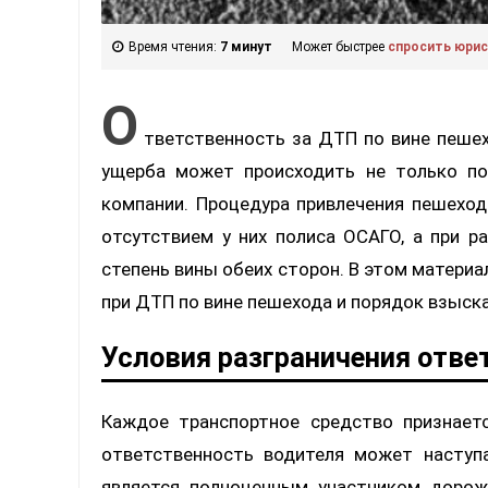
Время чтения:
7 минут
Может быстрее
спросить юри
О
тветственность за ДТП по вине пешех
ущерба может происходить не только по
компании. Процедура привлечения пешехо
отсутствием у них полиса ОСАГО, а при р
степень вины обеих сторон. В этом матери
при ДТП по вине пешехода и порядок взыска
Условия разграничения отве
Каждое транспортное средство признает
ответственность водителя может наступ
является полноценным участником дорож