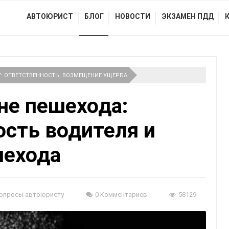
АВТОЮРИСТ
БЛОГ
НОВОСТИ
ЭКЗАМЕН ПДД
У: ОТВЕТСТВЕННОСТЬ, ВОЗМЕЩЕНИЕ УЩЕРБА
не пешехода:
ость водителя и
шехода
опросы автоюристу
0 Комментариев
58129