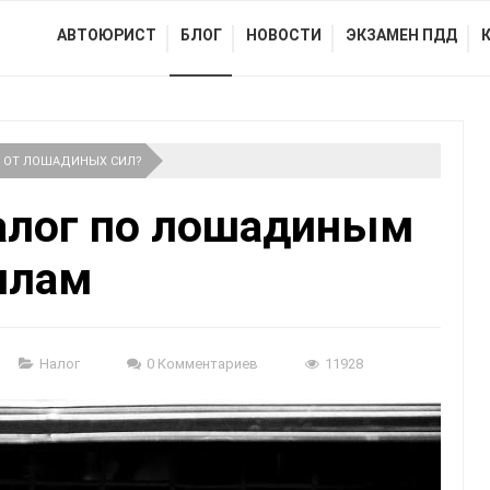
АВТОЮРИСТ
БЛОГ
НОВОСТИ
ЭКЗАМЕН ПДД
Т ОТ ЛОШАДИНЫХ СИЛ?
алог по лошадиным
илам
Налог
0 Комментариев
11928