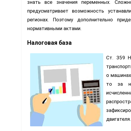
знать все значения переменных. Слож
предусматривает возможность устанавл
регионах. Поэтому дополнительно прид
нормативными актами.
Налоговая база
Ст. 359 
транспорт
о машинах
то за на
исчисле
распрос
зафиксиро
двигателя.