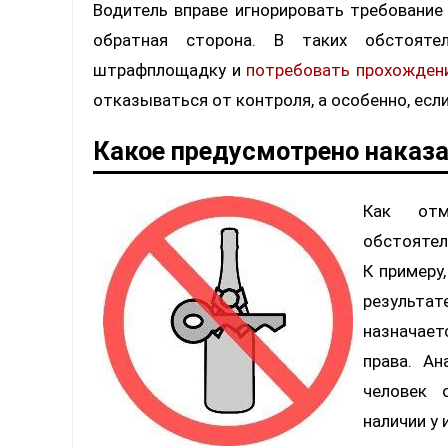
Водитель вправе игнорировать требование
обратная сторона. В таких обстояте
штрафплощадку и
потребовать прохождени
отказываться от контроля, а особенно, есл
Какое предусмотрено наказ
Как отм
обстоятел
К примеру
результат
назначаетс
права. Ан
человек 
наличии у 