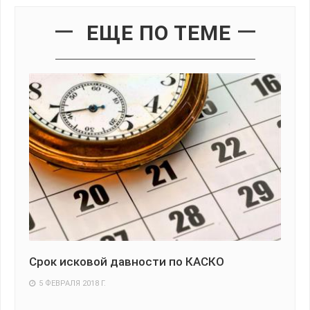
ЕЩЕ ПО ТЕМЕ
?
Срок исковой давности по КАСКО
Ча
ст
5 ФЕВРАЛЯ 2018 Г.
2