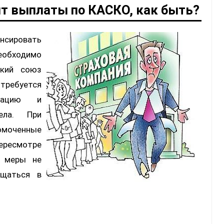
ит выплаты по КАСКО, как быть?
сировать
необходимо
ский союз
отребуется
нтацию и
ела. При
омоченные
ересмотре
е меры не
ащаться в