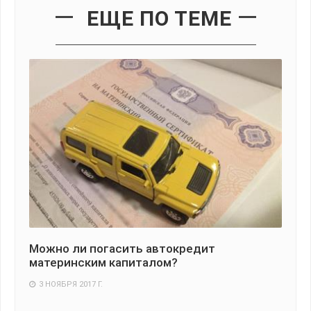
ЕЩЕ ПО ТЕМЕ
осе
Можно ли погасить автокредит
Ка
материнским капиталом?
Г
3 НОЯБРЯ 2017 Г.
2