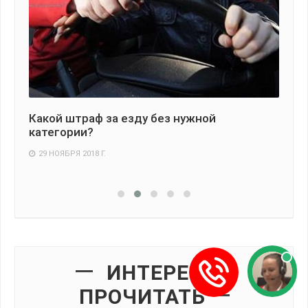
и
Какой штраф за езду без нужной
Мо
категории?
бо
29 НОЯБРЯ 2018 Г.
3
ИНТЕРЕСНО
ПРОЧИТАТЬ